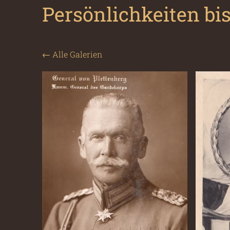
Persönlichkeiten bis
Alle Galerien