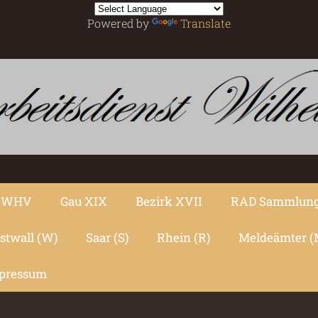
Powered by
Translate
r WHV
Gau XIX
Bezirk XVII
RAD Sammlun
stwall (W)
Saar (S)
Rhein (R)
Meldeämter (
pressum