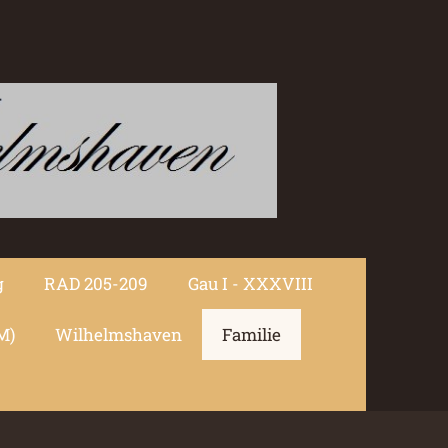
g
RAD 205-209
Gau I - XXXVIII
M)
Wilhelmshaven
Familie