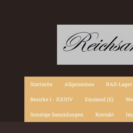
Startseite
Allgemeines
RAD-Lage
Bezirke I - XXXIV
Emsland (E)
We
Sonstige Sammlungen
Kontakt
Im